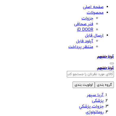
صفحه اصلی
محصولات
جزوات
فنر صحافی
iD DOOR
ارسال فایل
آپلود فایل
منتظر پرداخت
آریا سپهر
آریا سپهر
گروه بندی
اولویت بندی
آریا سپهر
پزشکی
جزوات پزشكي
روماتولوژی