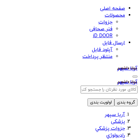
صفحه اصلی
محصولات
جزوات
فنر صحافی
iD DOOR
ارسال فایل
آپلود فایل
منتظر پرداخت
آریا سپهر
آریا سپهر
گروه بندی
اولویت بندی
آریا سپهر
پزشکی
جزوات پزشكي
راديولوژي