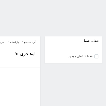
انتخاب شما
آریا سپهر
پزشکی
جزو
استاجری 91
فقط کالاهای موجود