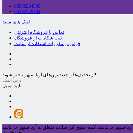
03538284535
09132578784
لینک های مفید
تماس با فروشگاه اینترنتی
ثبت شکایات از فروشگاه
قوانین و مقررات استفاده از سایت
از تخفیف‌ها و جدیدترین‌های آریا سپهر باخبر شوید!
تایید ایمیل
ریا سپهر می‌باشد.
sepehr.com