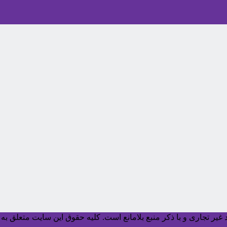
یر تجاری و با ذکر منبع بلامانع است. کليه حقوق اين سايت متعلق به آ