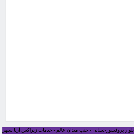
ی بلوار پروفسورحسابی - جنب میدان عالم - خدمات زیراکس آریا سپهر