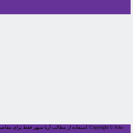
Copyright © Aria-
کليه حقوق اين سايت متعلق به آریا سپهر می‌باشد.
استفاده از مطالب آریا سپهر فقط برای مقاصد غ