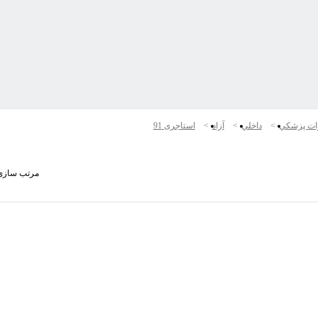
ات پزشكي
داخلي
آزاد
استاجری 91
مرتب سازی