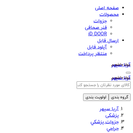
صفحه اصلی
محصولات
جزوات
فنر صحافی
iD DOOR
ارسال فایل
آپلود فایل
منتظر پرداخت
آریا سپهر
آریا سپهر
گروه بندی
اولویت بندی
آریا سپهر
پزشکی
جزوات پزشكي
جراحي