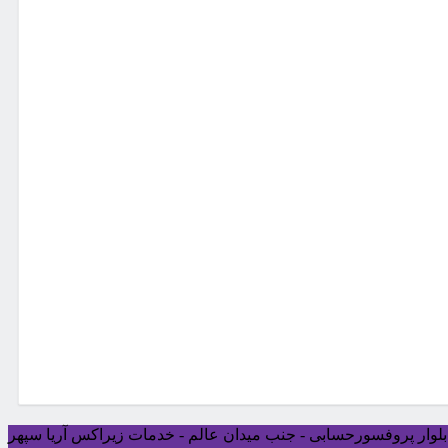
ی بلوار پروفسورحسابی - جنب میدان عالم - خدمات زیراکس آریا سپهر