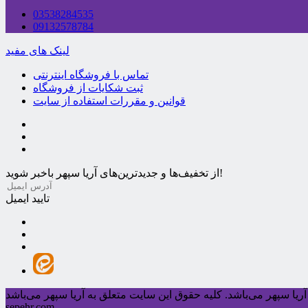
03538284535
09132578784
لینک های مفید
تماس با فروشگاه اینترنتی
ثبت شکایات از فروشگاه
قوانین و مقررات استفاده از سایت
از تخفیف‌ها و جدیدترین‌های آریا سپهر باخبر شوید!
تایید ایمیل
ریا سپهر می‌باشد.
sepehr.com