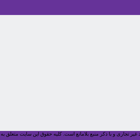
یر تجاری و با ذکر منبع بلامانع است. کليه حقوق اين سايت متعلق به آ