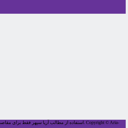
Copyright © Aria-
کليه حقوق اين سايت متعلق به آریا سپهر می‌باشد.
استفاده از مطالب آریا سپهر فقط برای مقاصد غ