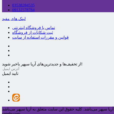
03538284535
09132578784
لینک های مفید
تماس با فروشگاه اینترنتی
ثبت شکایات از فروشگاه
قوانین و مقررات استفاده از سایت
از تخفیف‌ها و جدیدترین‌های آریا سپهر باخبر شوید!
تایید ایمیل
ریا سپهر می‌باشد.
sepehr.com