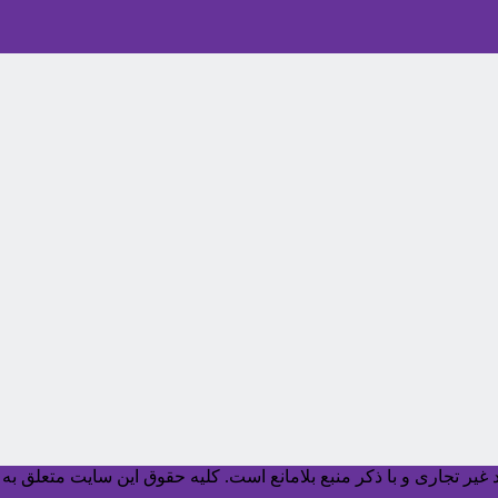
یر تجاری و با ذکر منبع بلامانع است. کليه حقوق اين سايت متعلق به آ