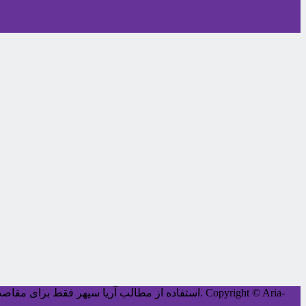
Copyright © Aria-
کليه حقوق اين سايت متعلق به آریا سپهر می‌باشد.
استفاده از مطالب آریا سپهر فقط برای مقاصد غ