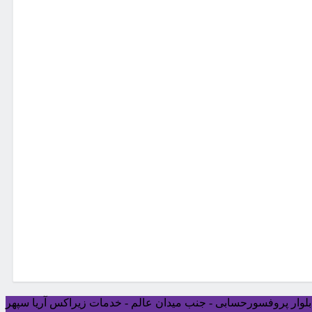
ی بلوار پروفسورحسابی - جنب میدان عالم - خدمات زیراکس آریا سپهر