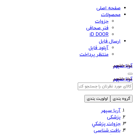
صفحه اصلی
محصولات
جزوات
فنر صحافی
iD DOOR
ارسال فایل
آپلود فایل
منتظر پرداخت
آریا سپهر
آریا سپهر
گروه بندی
اولویت بندی
آریا سپهر
پزشکی
جزوات پزشكي
بافت شناسی