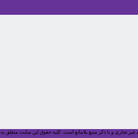
یر تجاری و با ذکر منبع بلامانع است. کليه حقوق اين سايت متعلق به آ