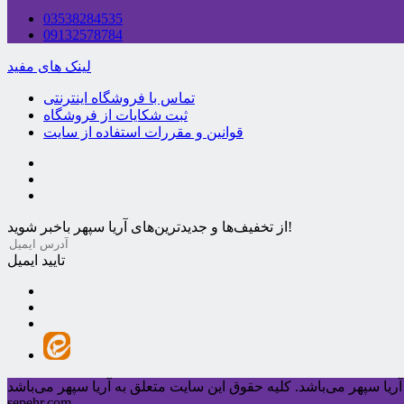
03538284535
09132578784
لینک های مفید
تماس با فروشگاه اینترنتی
ثبت شکایات از فروشگاه
قوانین و مقررات استفاده از سایت
از تخفیف‌ها و جدیدترین‌های آریا سپهر باخبر شوید!
تایید ایمیل
ریا سپهر می‌باشد.
sepehr.com