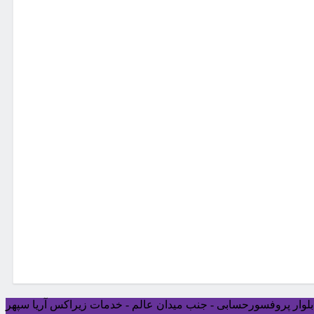
ی بلوار پروفسورحسابی - جنب میدان عالم - خدمات زیراکس آریا سپهر