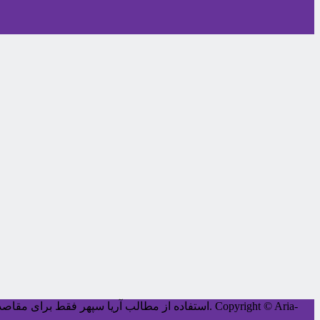
Copyright © Aria-
کليه حقوق اين سايت متعلق به آریا سپهر می‌باشد.
استفاده از مطالب آریا سپهر فقط برای مقاصد غ