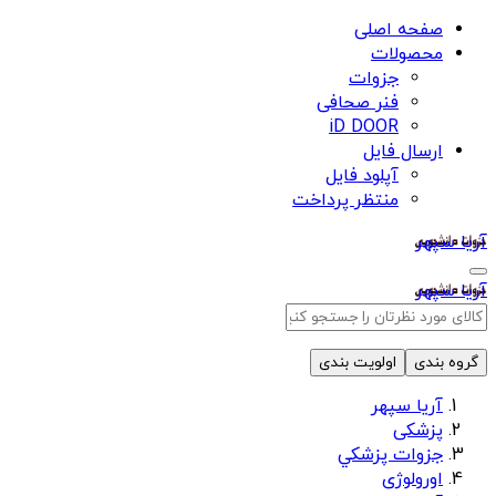
صفحه اصلی
محصولات
جزوات
فنر صحافی
iD DOOR
ارسال فایل
آپلود فایل
منتظر پرداخت
آریا سپهر
آریا سپهر
گروه بندی
اولویت بندی
آریا سپهر
پزشکی
جزوات پزشكي
اورولوژی