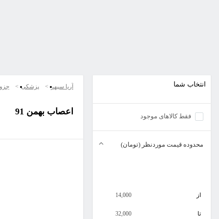
انتخاب شما
آریا سپهر
پزشکی
جزو
اعصاب بهمن 91
فقط کالاهای موجود
محدوده قیمت موردنظر (تومان)
از
14,000
تا
32,000