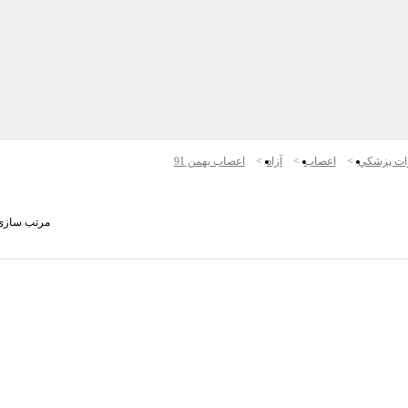
ات پزشكي
اعصاب
آزاد
اعصاب بهمن 91
مرتب سازی