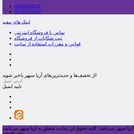
03538284535
09132578784
لینک های مفید
تماس با فروشگاه اینترنتی
ثبت شکایات از فروشگاه
قوانین و مقررات استفاده از سایت
از تخفیف‌ها و جدیدترین‌های آریا سپهر باخبر شوید!
تایید ایمیل
ریا سپهر می‌باشد.
sepehr.com