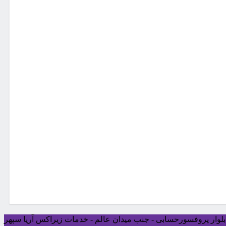
ی بلوار پروفسورحسابی - جنب میدان عالم - خدمات زیراکس آریا سپهر