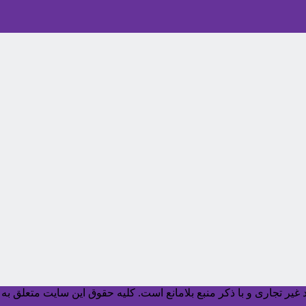
یر تجاری و با ذکر منبع بلامانع است. کليه حقوق اين سايت متعلق به آ