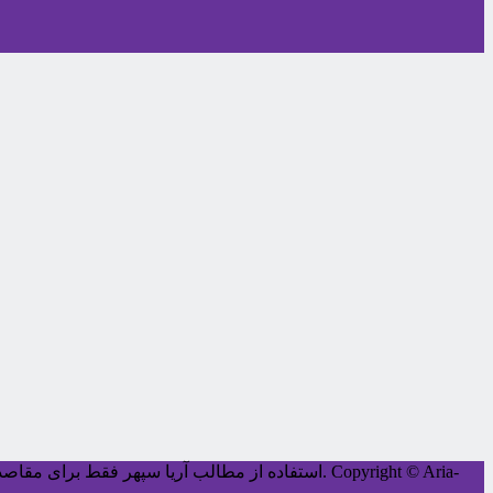
Copyright © Aria-
کليه حقوق اين سايت متعلق به آریا سپهر می‌باشد.
استفاده از مطالب آریا سپهر فقط برای مقاصد غ