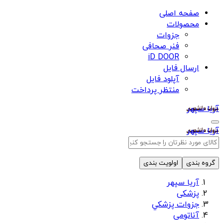
صفحه اصلی
محصولات
جزوات
فنر صحافی
iD DOOR
ارسال فایل
آپلود فایل
منتظر پرداخت
آریا سپهر
آریا سپهر
گروه بندی
اولویت بندی
آریا سپهر
پزشکی
جزوات پزشكي
آناتومی