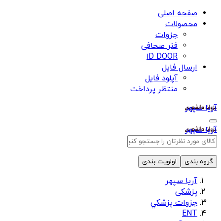
صفحه اصلی
محصولات
جزوات
فنر صحافی
iD DOOR
ارسال فایل
آپلود فایل
منتظر پرداخت
آریا سپهر
آریا سپهر
گروه بندی
اولویت بندی
آریا سپهر
پزشکی
جزوات پزشكي
ENT