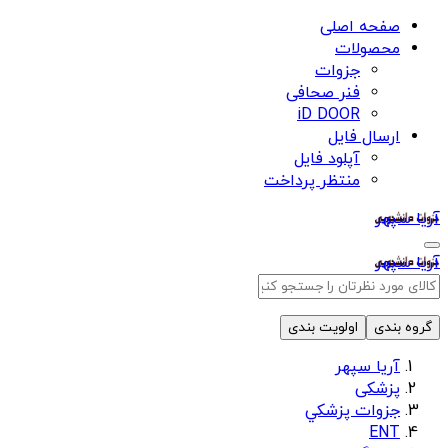
صفحه اصلی
محصولات
جزوات
فنر صحافی
iD DOOR
ارسال فایل
آپلود فایل
منتظر پرداخت
آریا سپهر
آریا سپهر
گروه بندی
اولویت بندی
آریا سپهر
پزشکی
جزوات پزشكي
ENT