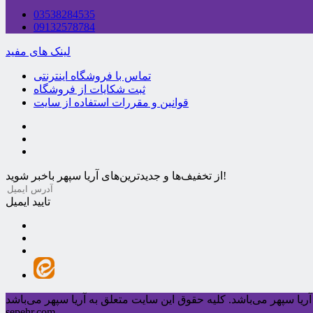
03538284535
09132578784
لینک های مفید
تماس با فروشگاه اینترنتی
ثبت شکایات از فروشگاه
قوانین و مقررات استفاده از سایت
از تخفیف‌ها و جدیدترین‌های آریا سپهر باخبر شوید!
تایید ایمیل
ریا سپهر می‌باشد.
sepehr.com