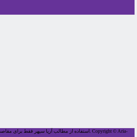
Copyright © Aria-
کليه حقوق اين سايت متعلق به آریا سپهر می‌باشد.
استفاده از مطالب آریا سپهر فقط برای مقاصد غ