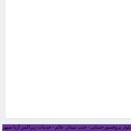
ی بلوار پروفسورحسابی - جنب میدان عالم - خدمات زیراکس آریا سپهر