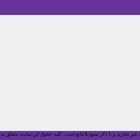
یر تجاری و با ذکر منبع بلامانع است. کليه حقوق اين سايت متعلق به آ