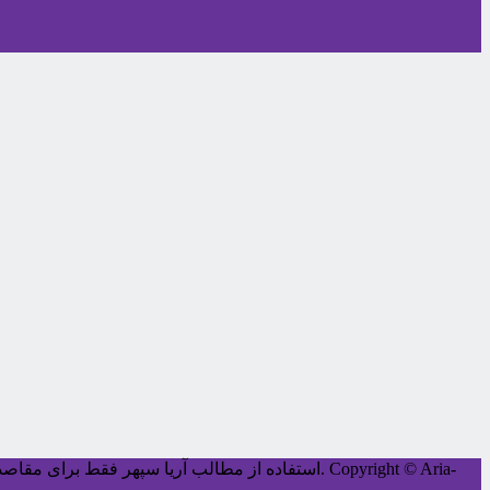
Copyright © Aria-
کليه حقوق اين سايت متعلق به آریا سپهر می‌باشد.
استفاده از مطالب آریا سپهر فقط برای مقاصد غ