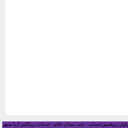
ی بلوار پروفسورحسابی - جنب میدان عالم - خدمات زیراکس آریا سپهر