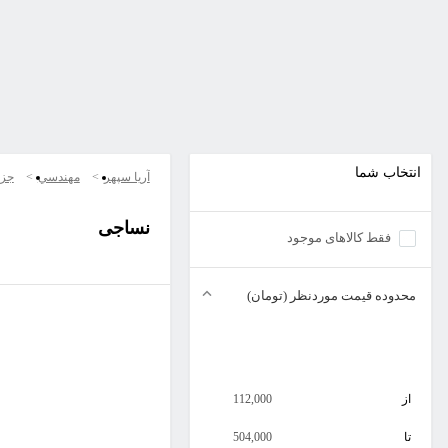
انتخاب شما
آریا سپهر
مهندسي
جزو
نساجی
فقط کالاهای موجود
محدوده قیمت موردنظر (تومان)
از
112,000
تا
504,000