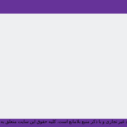
یر تجاری و با ذکر منبع بلامانع است. کليه حقوق اين سايت متعلق به آ