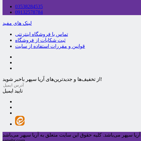
03538284535
09132578784
لینک های مفید
تماس با فروشگاه اینترنتی
ثبت شکایات از فروشگاه
قوانین و مقررات استفاده از سایت
از تخفیف‌ها و جدیدترین‌های آریا سپهر باخبر شوید!
تایید ایمیل
ریا سپهر می‌باشد.
sepehr.com