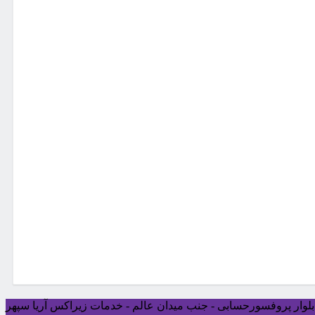
ی بلوار پروفسورحسابی - جنب میدان عالم - خدمات زیراکس آریا سپهر