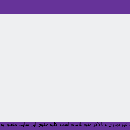
یر تجاری و با ذکر منبع بلامانع است. کليه حقوق اين سايت متعلق به آ