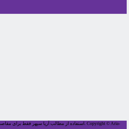
Copyright © Aria-
کليه حقوق اين سايت متعلق به آریا سپهر می‌باشد.
استفاده از مطالب آریا سپهر فقط برای مقاصد غ