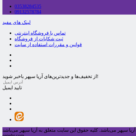
03538284535
09132578784
لینک های مفید
تماس با فروشگاه اینترنتی
ثبت شکایات از فروشگاه
قوانین و مقررات استفاده از سایت
از تخفیف‌ها و جدیدترین‌های آریا سپهر باخبر شوید!
تایید ایمیل
ریا سپهر می‌باشد.
sepehr.com