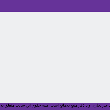
یر تجاری و با ذکر منبع بلامانع است. کليه حقوق اين سايت متعلق به آ