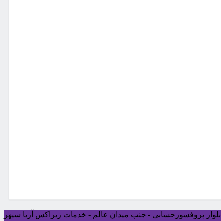
ی بلوار پروفسورحسابی - جنب میدان عالم - خدمات زیراکس آریا سپهر