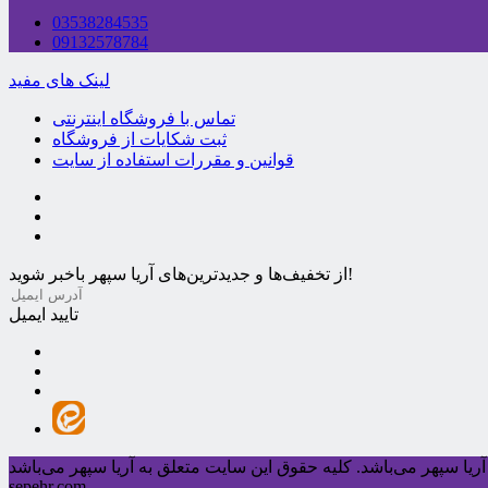
03538284535
09132578784
لینک های مفید
تماس با فروشگاه اینترنتی
ثبت شکایات از فروشگاه
قوانین و مقررات استفاده از سایت
از تخفیف‌ها و جدیدترین‌های آریا سپهر باخبر شوید!
تایید ایمیل
ریا سپهر می‌باشد.
sepehr.com