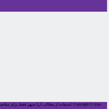
Copyright © Aria-
کليه حقوق اين سايت متعلق به آریا سپهر می‌باشد.
استفاده از مطالب آریا سپهر فقط برای مقاصد غ