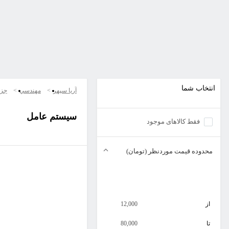
انتخاب شما
آریا سپهر
مهندسي
جزو
سیستم عامل
فقط کالاهای موجود
محدوده قیمت موردنظر (تومان)
از
12,000
تا
80,000