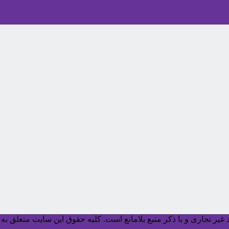
یر تجاری و با ذکر منبع بلامانع است. کليه حقوق اين سايت متعلق به آ