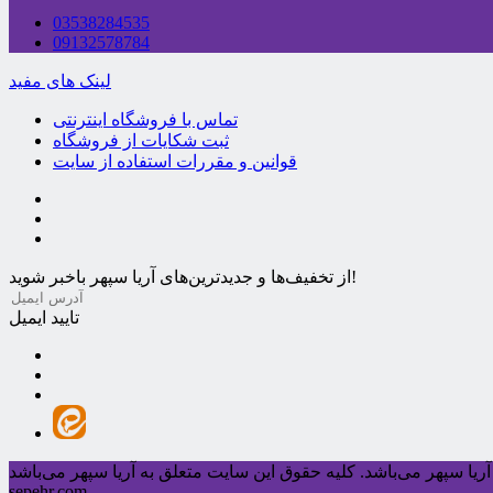
03538284535
09132578784
لینک های مفید
تماس با فروشگاه اینترنتی
ثبت شکایات از فروشگاه
قوانین و مقررات استفاده از سایت
از تخفیف‌ها و جدیدترین‌های آریا سپهر باخبر شوید!
تایید ایمیل
ریا سپهر می‌باشد.
sepehr.com