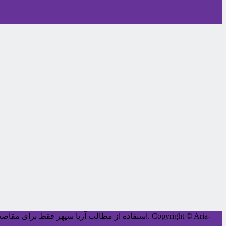
Copyright © Aria-
کليه حقوق اين سايت متعلق به آریا سپهر می‌باشد.
استفاده از مطالب آریا سپهر فقط برای مقاصد غ