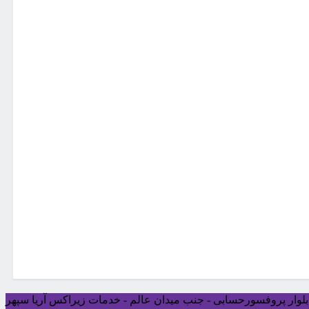
ی بلوار پروفسورحسابی - جنب میدان عالم - خدمات زیراکس آریا سپهر