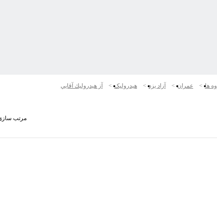
ه ها
عمران
آزاد یزد
هیدرولیک
آز هيدروليك آقايي
مرتب سازی