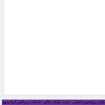
ی بلوار پروفسورحسابی - جنب میدان عالم - خدمات زیراکس آریا سپهر