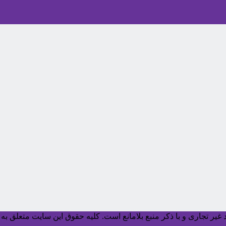
یر تجاری و با ذکر منبع بلامانع است. کليه حقوق اين سايت متعلق به آ