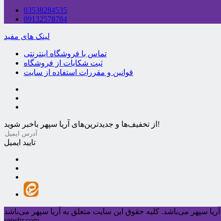
03538284535
09132578784
لینک های مفید
تماس با فروشگاه اینترنتی
ثبت شکایات از فروشگاه
قوانین و مقررات استفاده از سایت
از تخفیف‌ها و جدیدترین‌های آریا سپهر باخبر شوید!
تایید ایمیل
ریا سپهر می‌باشد.
sepehr.com