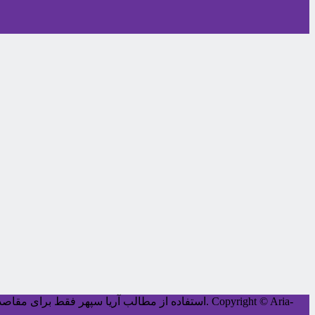
Copyright © Aria-
کليه حقوق اين سايت متعلق به آریا سپهر می‌باشد.
استفاده از مطالب آریا سپهر فقط برای مقاصد غ