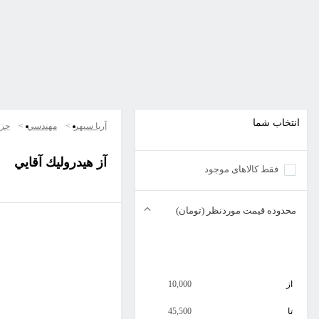
انتخاب شما
آریا سپهر
مهندسي
جزو
آز هيدروليك آقايي
فقط کالاهای موجود
محدوده قیمت موردنظر (تومان)
از
10,000
تا
45,500