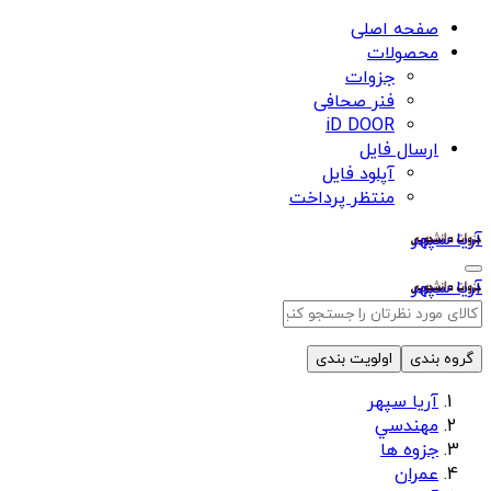
صفحه اصلی
محصولات
جزوات
فنر صحافی
iD DOOR
ارسال فایل
آپلود فایل
منتظر پرداخت
آریا سپهر
آریا سپهر
گروه بندی
اولویت بندی
آریا سپهر
مهندسي
جزوه ها
عمران