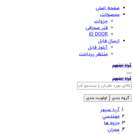
صفحه اصلی
محصولات
جزوات
فنر صحافی
iD DOOR
ارسال فایل
آپلود فایل
منتظر پرداخت
آریا سپهر
آریا سپهر
گروه بندی
اولویت بندی
آریا سپهر
مهندسي
جزوه ها
عمران