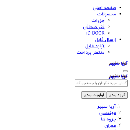
صفحه اصلی
محصولات
جزوات
فنر صحافی
iD DOOR
ارسال فایل
آپلود فایل
منتظر پرداخت
آریا سپهر
آریا سپهر
گروه بندی
اولویت بندی
آریا سپهر
مهندسي
جزوه ها
عمران