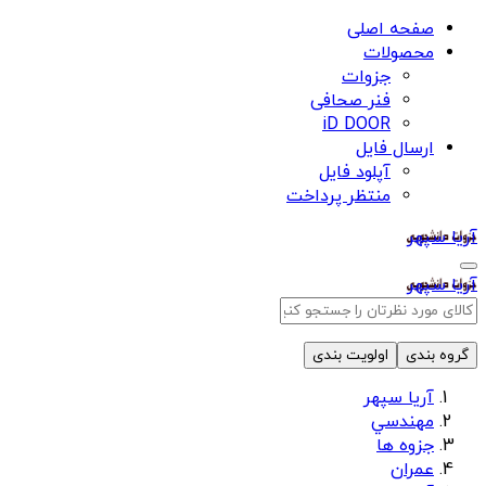
صفحه اصلی
محصولات
جزوات
فنر صحافی
iD DOOR
ارسال فایل
آپلود فایل
منتظر پرداخت
آریا سپهر
آریا سپهر
گروه بندی
اولویت بندی
آریا سپهر
مهندسي
جزوه ها
عمران