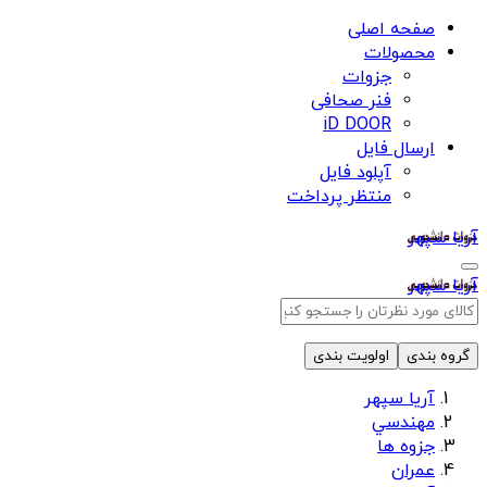
صفحه اصلی
محصولات
جزوات
فنر صحافی
iD DOOR
ارسال فایل
آپلود فایل
منتظر پرداخت
آریا سپهر
آریا سپهر
گروه بندی
اولویت بندی
آریا سپهر
مهندسي
جزوه ها
عمران