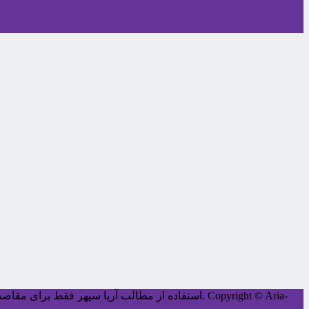
Copyright © Aria-
کليه حقوق اين سايت متعلق به آریا سپهر می‌باشد.
استفاده از مطالب آریا سپهر فقط برای مقاصد غ