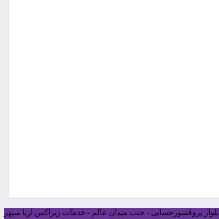
ی بلوار پروفسورحسابی - جنب میدان عالم - خدمات زیراکس آریا سپهر