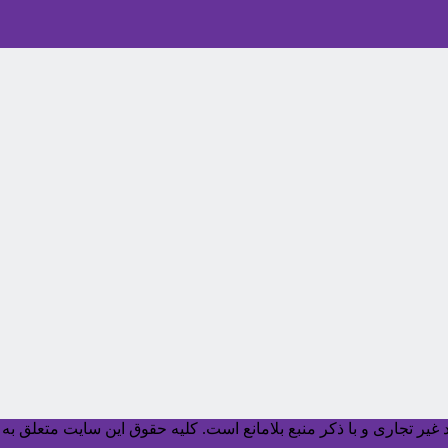
یر تجاری و با ذکر منبع بلامانع است. کليه حقوق اين سايت متعلق به آ