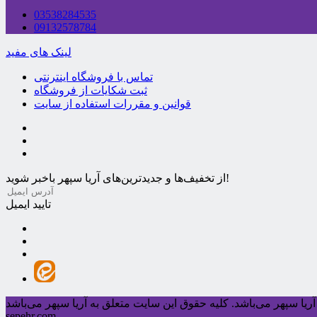
03538284535
09132578784
لینک های مفید
تماس با فروشگاه اینترنتی
ثبت شکایات از فروشگاه
قوانین و مقررات استفاده از سایت
از تخفیف‌ها و جدیدترین‌های آریا سپهر باخبر شوید!
تایید ایمیل
ریا سپهر می‌باشد.
sepehr.com