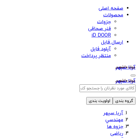
صفحه اصلی
محصولات
جزوات
فنر صحافی
iD DOOR
ارسال فایل
آپلود فایل
منتظر پرداخت
آریا سپهر
آریا سپهر
گروه بندی
اولویت بندی
آریا سپهر
مهندسي
جزوه ها
ریاضی