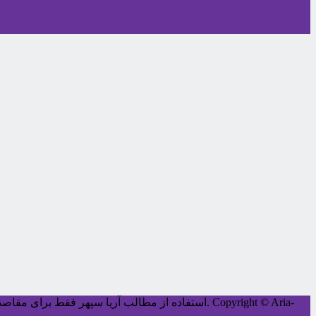
Copyright © Aria-
کليه حقوق اين سايت متعلق به آریا سپهر می‌باشد.
استفاده از مطالب آریا سپهر فقط برای مقاصد غ