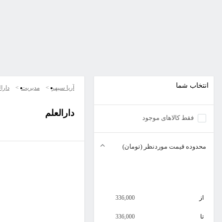
انتخاب شما
آریا سپهر
مدیریت
دارا
دارالعلم
فقط کالاهای موجود
محدوده قیمت موردنظر (تومان)
از
336,000
تا
336,000