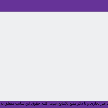
یر تجاری و با ذکر منبع بلامانع است. کليه حقوق اين سايت متعلق به آ