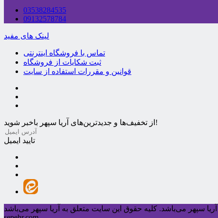
03538284535
09132578784
لینک های مفید
تماس با فروشگاه اینترنتی
ثبت شکایات از فروشگاه
قوانین و مقررات استفاده از سایت
از تخفیف‌ها و جدیدترین‌های آریا سپهر باخبر شوید!
تایید ایمیل
ریا سپهر می‌باشد.
sepehr.com