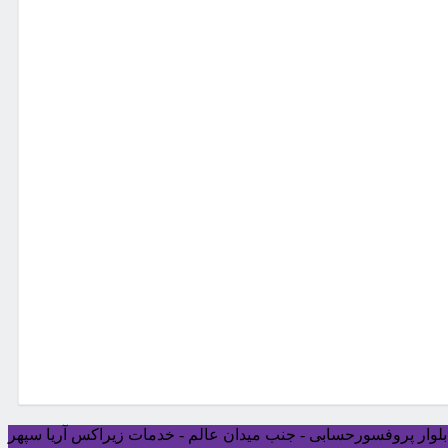
ی بلوار پروفسورحسابی - جنب میدان عالم - خدمات زیراکس آریا سپهر