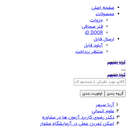
صفحه اصلی
محصولات
جزوات
فنر صحافی
iD DOOR
ارسال فایل
آپلود فایل
منتظر پرداخت
آریا سپهر
آریا سپهر
گروه بندی
اولویت بندی
آریا سپهر
علوم انساني
دکتر رضوی کاربرد آزمون ها در مشاوره
اسکن تمرین عملی در آزمایشگاه مشوار