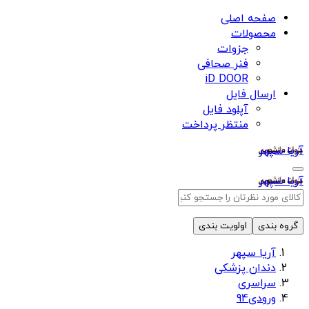
صفحه اصلی
محصولات
جزوات
فنر صحافی
iD DOOR
ارسال فایل
آپلود فایل
منتظر پرداخت
آریا سپهر
آریا سپهر
گروه بندی
اولویت بندی
آریا سپهر
دندان پزشکی
سراسری
ورودی94