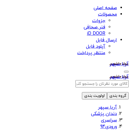
صفحه اصلی
محصولات
جزوات
فنر صحافی
iD DOOR
ارسال فایل
آپلود فایل
منتظر پرداخت
آریا سپهر
آریا سپهر
گروه بندی
اولویت بندی
آریا سپهر
دندان پزشکی
سراسری
ورودی94