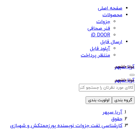
صفحه اصلی
محصولات
جزوات
فنر صحافی
iD DOOR
ارسال فایل
آپلود فایل
منتظر پرداخت
آریا سپهر
آریا سپهر
گروه بندی
اولویت بندی
آریا سپهر
حقوق
کارشناسی تفت جزوات نویسنده پورزحمتکش و شهبازی