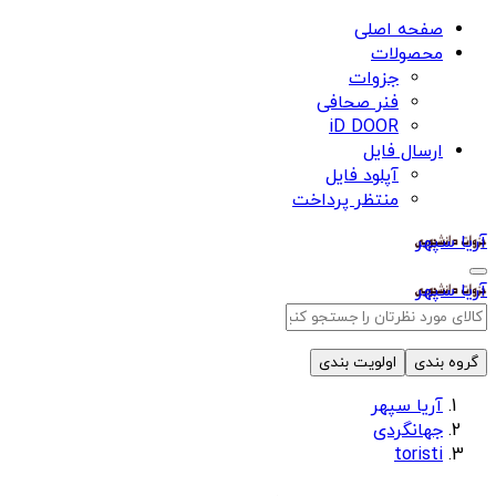
صفحه اصلی
محصولات
جزوات
فنر صحافی
iD DOOR
ارسال فایل
آپلود فایل
منتظر پرداخت
آریا سپهر
آریا سپهر
گروه بندی
اولویت بندی
آریا سپهر
جهانگردی
toristi