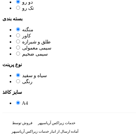
دو رو
تک رو
بسته بندی
منگنه
کاور
طلق و شیرازه
سیمی معمولی
سیمی ضخیم
نوع پرینت
سیاه و سفید
رنگی
سایز کاغذ
A4
خدمات زیراکس آریاسپهر
فروش توسط
آماده ارسال از انبار خدمات زیراکس آریاسپهر