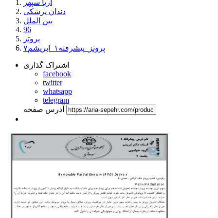
آریا سپهر
دندان پزشکی
بین الملل
96
پروتز
پروتز_پیشرفته۱_ابریشم۷
اشتراک گذاری
facebook
twitter
whatsapp
telegram
آدرس صفحه