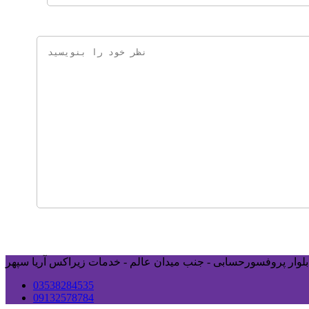
ی بلوار پروفسورحسابی - جنب میدان عالم - خدمات زیراکس آریا سپهر
03538284535
09132578784