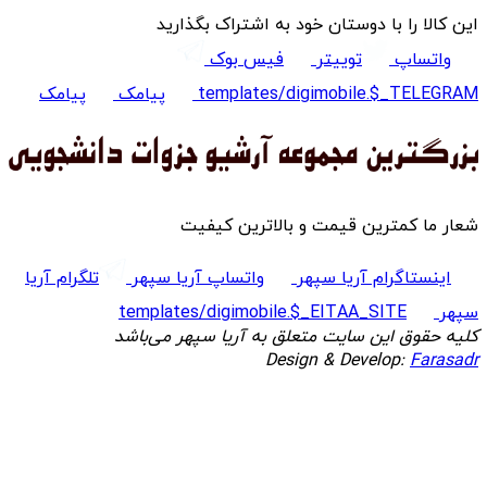
این کالا را با دوستان خود به اشتراک بگذارید
واتساپ
توییتر
فیس بوک
templates/digimobile.$_TELEGRAM
پیامک
پیامک
شعار ما کمترین قیمت و بالاترین کیفیت
اینستاگرام آریا سپهر
واتساپ آریا سپهر
تلگرام آریا
سپهر
templates/digimobile.$_EITAA_SITE
کلیه حقوق این سایت متعلق به آریا سپهر می‌باشد
Design & Develop:
Farasadr