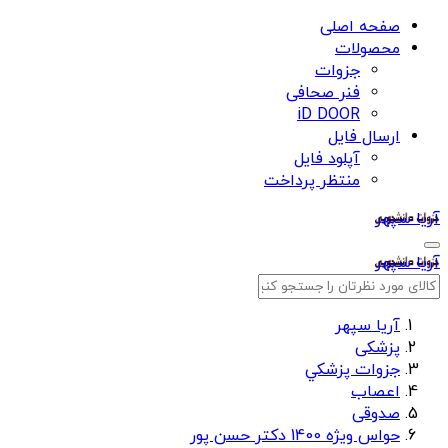
صفحه اصلی
محصولات
جزوات
فنر صحافی
iD DOOR
ارسال فایل
آپلود فایل
منتظر پرداخت
آریا سپهر
آریا سپهر
آریا سپهر
پزشکی
جزوات پزشكي
اعصاب
صدوقی
حواس ویژه 1400 دکتر حسن پور