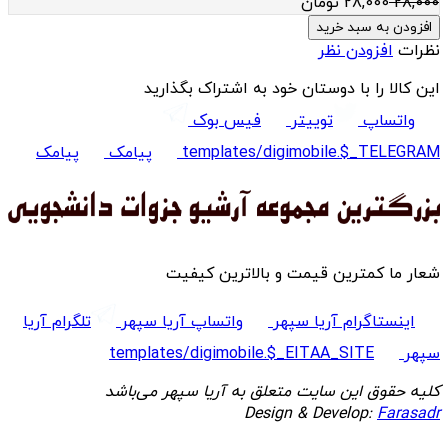
28,000
28,000
تومان
افزودن به سبد خرید
نظرات
افزودن نظر
این کالا را با دوستان خود به اشتراک بگذارید
واتساپ
توییتر
فیس بوک
templates/digimobile.$_TELEGRAM
پیامک
پیامک
شعار ما کمترین قیمت و بالاترین کیفیت
اینستاگرام آریا سپهر
واتساپ آریا سپهر
تلگرام آریا
سپهر
templates/digimobile.$_EITAA_SITE
کلیه حقوق این سایت متعلق به آریا سپهر می‌باشد
Design & Develop:
Farasadr