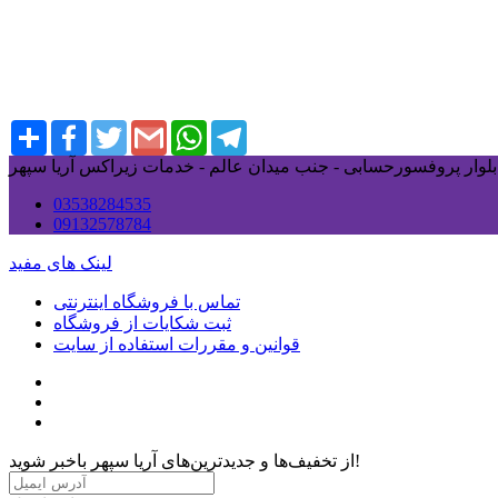
Share
Facebook
Twitter
Gmail
WhatsApp
Telegram
ی بلوار پروفسورحسابی - جنب میدان عالم - خدمات زیراکس آریا سپهر
03538284535
09132578784
لینک های مفید
تماس با فروشگاه اینترنتی
ثبت شکایات از فروشگاه
قوانین و مقررات استفاده از سایت
از تخفیف‌ها و جدیدترین‌های آریا سپهر باخبر شوید!