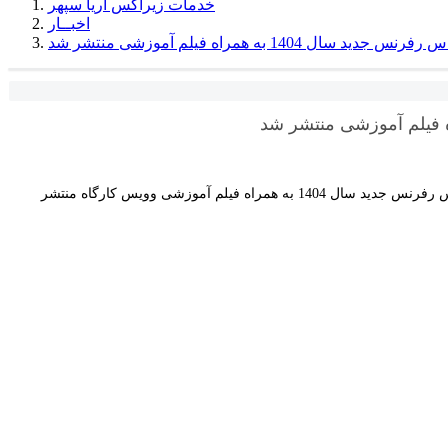
خدمات زیراکس آریا سپهر
اخبــار
خلاصه طلایی ژنیکولوژی جلد 2 دکتر پیرحاجی براساس رفرنس جدید سال 1404 به همراه فیلم آموزشی وویس کارگاه منتشر