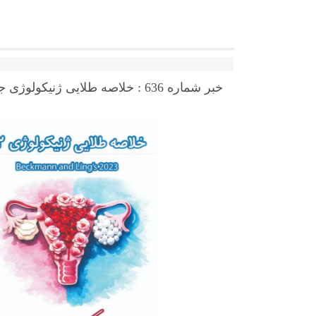
خبر شماره 636 : خلاصه طلایی ژنیکولوژی جلد 2 دکتر پیرحاجی براساس رفرنس جدید سال 1404 به همراه فیلم آموزشی منتشر شد