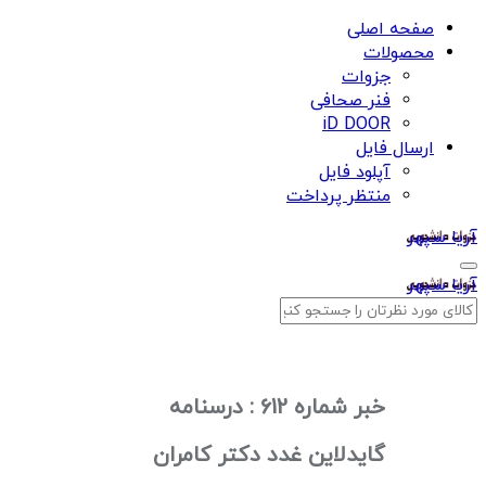
صفحه اصلی
محصولات
جزوات
فنر صحافی
iD DOOR
ارسال فایل
آپلود فایل
منتظر پرداخت
آریا سپهر
آریا سپهر
خبر شماره 612 : درسنامه
گایدلاین غدد دکتر کامران