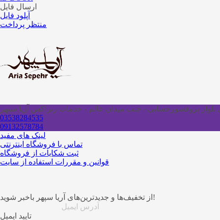
ارسال فایل
آپلود فایل
منتظر پرداخت
ای بلوار پروفسورحسابی - جنب میدان عالم - خدمات زیراکس آریا سپهر
03538284535
09132578784
لینک های مفید
تماس با فروشگاه اینترنتی
ثبت شکایات از فروشگاه
قوانین و مقررات استفاده از سایت
از تخفیف‌ها و جدیدترین‌های آریا سپهر باخبر شوید!
تایید ایمیل