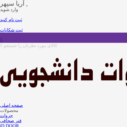
آریا سپهر ,
وارد شوید
ثبت نام کنید
ثبت شکایات
سبد خرید
0
صفحه اصلی
محصولات
جزوات
فنر صحافی
iD DOOR