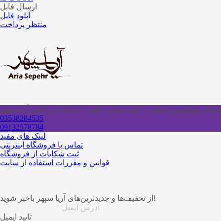
ارسال فایل
آپلود فایل
منتظر پرداخت
ای بلوار پروفسورحسابی - جنب میدان عالم - خدمات زیراکس آریا سپهر
03538284535
09132578784
لینک های مفید
تماس با فروشگاه اینترنتی
ثبت شکایات از فروشگاه
قوانین و مقررات استفاده از سایت
از تخفیف‌ها و جدیدترین‌های آریا سپهر باخبر شوید!
تایید ایمیل