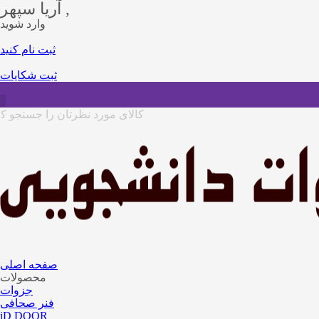
آریا سپهر ,
وارد شوید
ثبت نام کنید
ثبت شکایات
سبد خرید
0
صفحه اصلی
محصولات
جزوات
فنر صحافی
iD DOOR